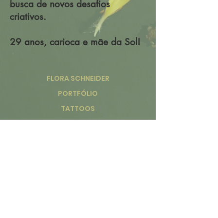
busca de novos desafios
criativos.
29 anos, carioca e mãe da Sol!
FLORA SCHNEIDER
PORTFÓLIO
TATTOOS
​DO rio de janeiro
@floraschneider
flora.smap@gmail.com
Troca e
devolução
Política de
pagamento