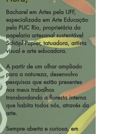
Bacharel em Artes pela UFF,
especializada em Arte Educação
pela PUC Rio, proprietária da
papelaria artesanal sustentável
Schöpf Papier, tatuadora, artista
visual e arte educadora.
A partir de um olhar ampliado
para a natureza, desenvolvo
pesquisas que estão presentes
nos meus trabalhos
transbordando a floresta interna
que habita todos nós, através da
arte.
Sempre aberta e curiosa, em