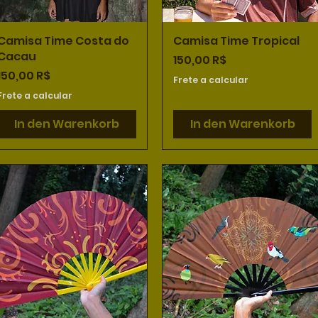
Camisa Time Costa do
Schnellansicht
Camisa Time Tropical
Schnellansicht
Cacau
Preis
150,00 R$
Preis
150,00 R$
Frete a calcular
Frete a calcular
In den Warenkorb
In den Warenkorb