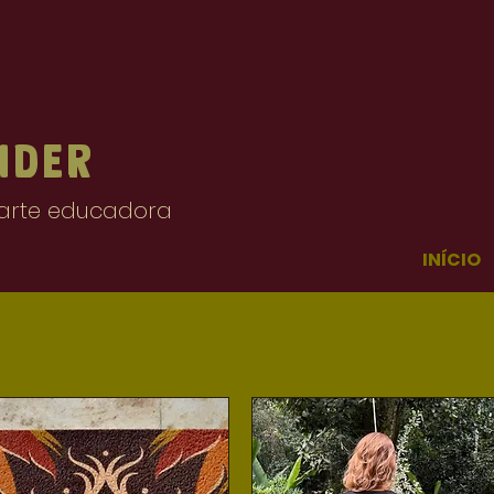
ider
e arte educadora
INÍCIO