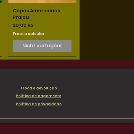
Copos Americanos
Schnellansicht
Praiou
Preis
20,00 R$
Frete a calcular
Nicht verfügbar
Troca e devolução
Política de pagamento
Política de privacidade