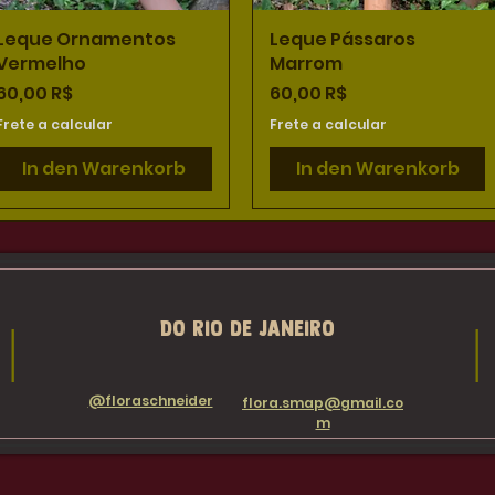
Leque Ornamentos
Schnellansicht
Leque Pássaros
Schnellansicht
Vermelho
Marrom
Preis
Preis
60,00 R$
60,00 R$
Frete a calcular
Frete a calcular
In den Warenkorb
In den Warenkorb
​DO rio de janeiro
|
|
@floraschneider
flora.smap@gmail.co
m