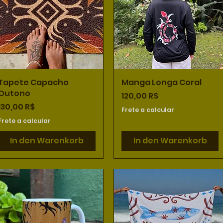
Tapete Capacho
Schnellansicht
Manga Longa Coral
Schnellansicht
Outono
Preis
120,00 R$
Preis
130,00 R$
Frete a calcular
Frete a calcular
In den Warenkorb
In den Warenkorb