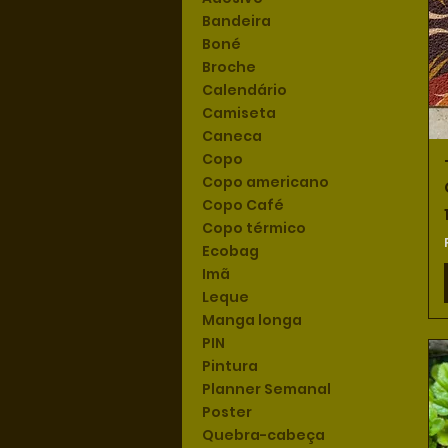
Bandeira
Boné
Broche
Calendário
Camiseta
Caneca
Copo
Copo americano
Copo Café
Copo térmico
Ecobag
Imã
Leque
Manga longa
PIN
Pintura
Planner Semanal
Poster
Quebra-cabeça