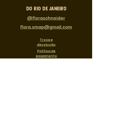
​DO rio de janeiro
@floraschneider
flora.smap@gmail.com
Troca e
devolução
Política de
pagamento
Política de privacidade
FLORA SCHNEIDER
Rua Antonio Lage 34, Gamboa - Rio de
Janeiro, RJ,
20220-450
Cnpj:
50.809.923
/0001-67
Envio em até 15 dias + prazo dos
correios
Co-criado por
Carolina E.
Campuzano
& Flora Schneider 2021