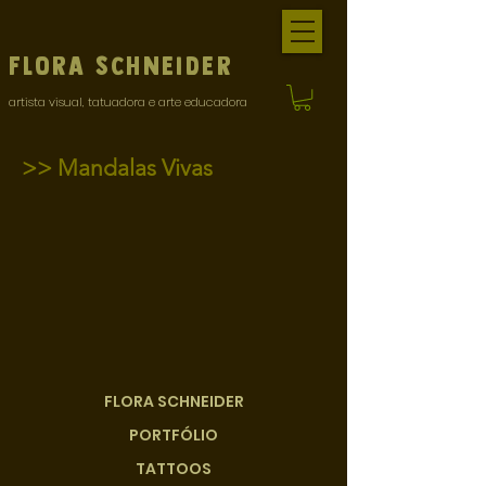
Flora
Schneider
artista visual, tatuadora e arte educadora
>> Mandalas Vivas
FLORA SCHNEIDER
PORTFÓLIO
TATTOOS