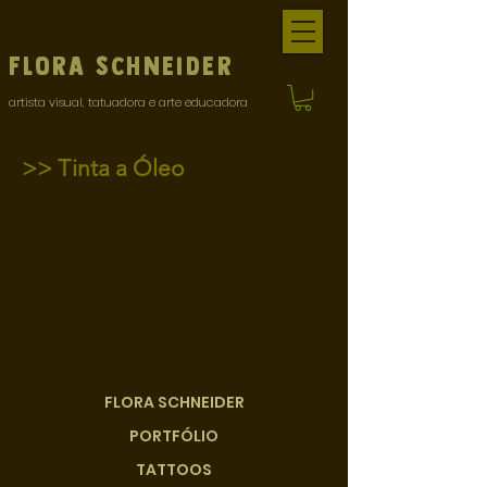
Flora
Schneider
artista visual, tatuadora e arte educadora
>> Tinta a Óleo
FLORA SCHNEIDER
PORTFÓLIO
TATTOOS