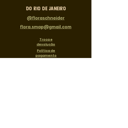
​DO rio de janeiro
@floraschneider
flora.smap@gmail.com
Troca e
devolução
Política de
pagamento
Política de privacidade
FLORA SCHNEIDER
Rua Antonio Lage 34, Gamboa - Rio de
Janeiro, RJ,
20220-450
Cnpj:
50.809.923
/0001-67
Envio em até 15 dias + prazo dos
correios
Co-criado por
Carolina E.
Campuzano
& Flora Schneider 2021