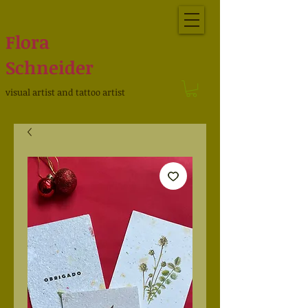
Flora
Schneider
visual artist and tattoo artist